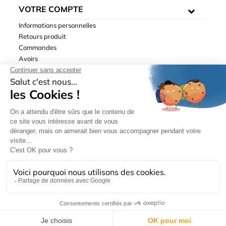
VOTRE COMPTE
Informations personnelles
Retours produit
Commandes
Avoirs
Adresses
Bons de réduction
Mentions légales
|
Données personnelles
|
Conditions générales
de ventes
| © Hydrodis 2003-2026. Tous droits réservés