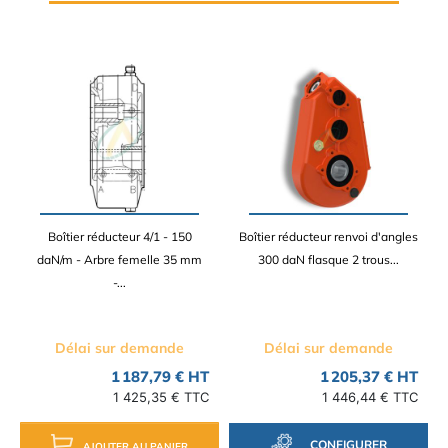
Boîtier réducteur 4/1 - 150
Boîtier réducteur renvoi d'angles
daN/m - Arbre femelle 35 mm
300 daN flasque 2 trous...
-...
Délai sur demande
Délai sur demande
1 187,79 € HT
1 205,37 € HT
1 425,35 € TTC
1 446,44 € TTC
CONFIGURER
AJOUTER AU PANIER