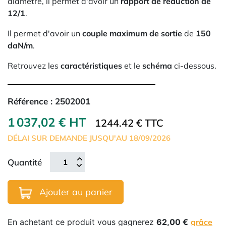
diamètre, il permet d'avoir un
rapport de réduction de
12/1
.
Il permet d'avoir un
couple maximum de sortie
de
150
daN/m
.
Retrouvez les
caractéristiques
et le
schéma
ci-dessous.
Référence :
2502001
1 037,02 € HT
1244.42 € TTC
DÉLAI SUR DEMANDE JUSQU'AU 18/09/2026
Quantité
Ajouter au panier
En achetant ce produit vous gagnerez
62,00 €
grâce