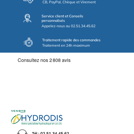
CB, PayPal, Chèque et Virement
Service client et Conseils
personnalisés
Appelez-nous au 02.51.34.45.62
Traitement rapide des commandes
Traitement en 24h maximum
Tél : 02 51 34 45 62