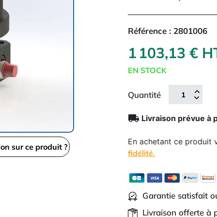
Référence :
2801006
1 103,13 € 
EN STOCK
Quantité
local_shipping
Livraison prévue à 
En achetant ce produit
ion sur ce produit ?
fidélité.
Garantie satisfait 
Livraison offerte à