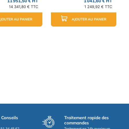
11 951,50 € HT
1 041,60 € HT
14 341,80 € TTC
1 249,92 € TTC
JOUTER AU PANIER
AJOUTER AU PANIER
t Conseils
Traitement rapide des
commandes
.51.34.45.62
Traitement en 24h maximum