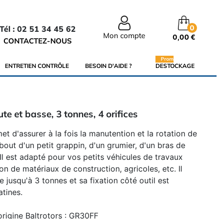
0
Tél : 02 51 34 45 62
Mon compte
0,00 €
CONTACTEZ-NOUS
Promo
ENTRETIEN CONTRÔLE
BESOIN D'AIDE ?
DESTOCKAGE
te et basse, 3 tonnes, 4 orifices
et d'assurer à la fois la manutention et la rotation de
out d'un petit grappin, d'un grumier, d'un bras de
 Il est adapté pour vos petits véhicules de travaux
on de matériaux de construction, agricoles, etc. Il
 jusqu'à 3 tonnes et sa fixation côté outil est
atines.
origine Baltrotors : GR30FF