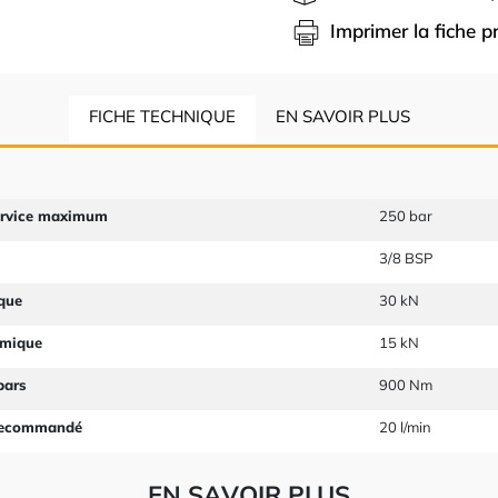
Imprimer la fiche p
FICHE TECHNIQUE
EN SAVOIR PLUS
ervice maximum
250 bar
3/8 BSP
ique
30 kN
amique
15 kN
bars
900 Nm
 recommandé
20 l/min
EN SAVOIR PLUS