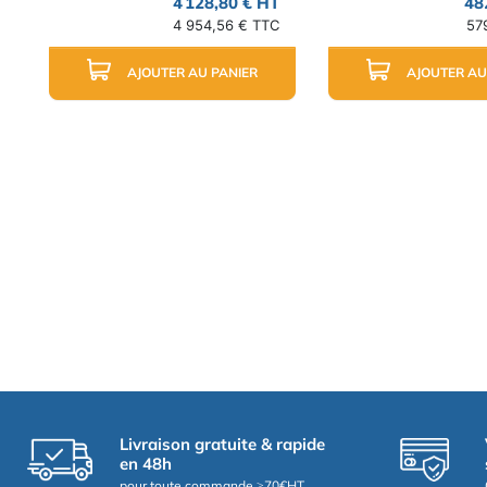
4 128,80 € HT
48
4 954,56 € TTC
57
AJOUTER AU PANIER
AJOUTER AU
Livraison gratuite & rapide
en 48h
pour toute commande ≥70€HT