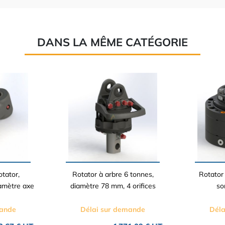
DANS LA MÊME CATÉGORIE
otator,
Rotator à arbre 6 tonnes,
Rotator
amètre axe
diamètre 78 mm, 4 orifices
so
mande
Délai sur demande
Déla