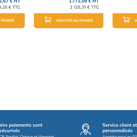
2,67 € HT
1 771,09 € HT
9,20 € TTC
2 125,31 € TTC
 PANIER
AJOUTER AU PANIER
A
Vos paiements sont
Service client e
sécurisés
personnalisés
CB, PayPal, Chèque et Virement
Appelez-nous au 02