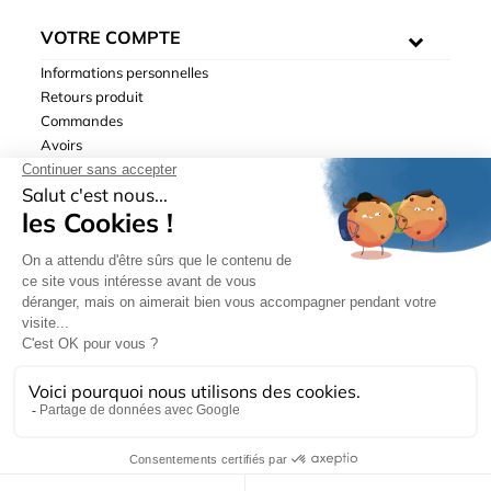
VOTRE COMPTE
Informations personnelles
Retours produit
Commandes
Avoirs
Adresses
Bons de réduction
Mentions légales
|
Données personnelles
|
Conditions générales
de ventes
| © Hydrodis 2003-2026. Tous droits réservés