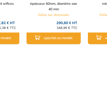
 orifices
épaisseur 60mm, diamètre axe
rot
40 mm
Délai sur demande
Déla
,82 € HT
290,80 € HT
5,38 € TTC
348,96 € TTC
 PANIER
AJOUTER AU PANIER
A