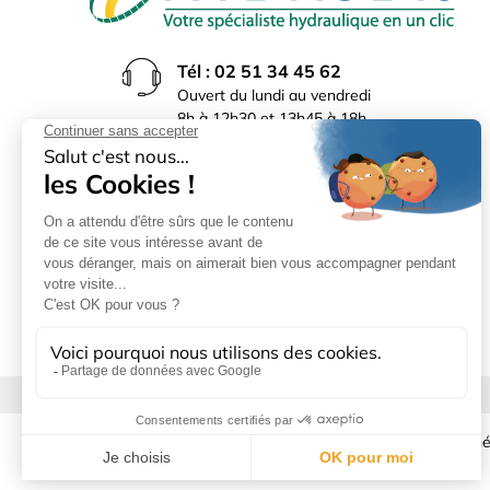
Tél : 02 51 34 45 62
Ouvert du lundi au vendredi
8h à 12h30 et 13h45 à 18h
(17h30 le vendredi)
Rue du Bocage La Ribotière
85170 Le Poiré sur Vie
Mentions légales
|
Donné