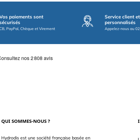
Vos paiements sont
Service client e
sécurisés
personnalisés
CB, PayPal, Chèque et Virement
Appelez-nous au 02
QUI SOMMES-NOUS ?
Hydrodis est une société française basée en
L