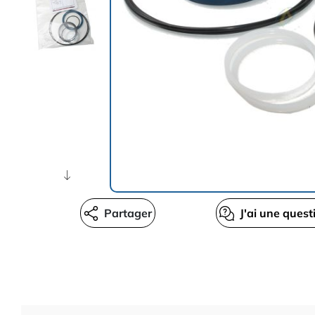
Partager
J'ai une quest