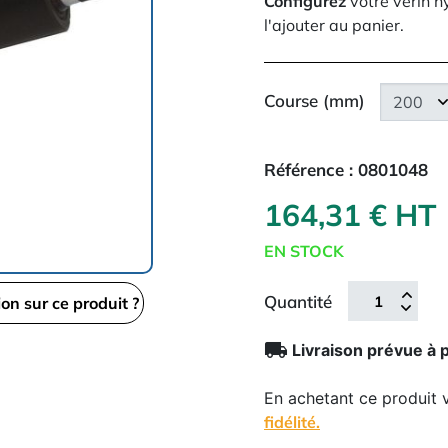
Configurez
votre vérin h
l'ajouter au panier.
Course (mm)
Référence :
0801048
164,31 € HT
EN STOCK
Quantité
ion sur ce produit ?
local_shipping
Livraison prévue à 
En achetant ce produit
fidélité.