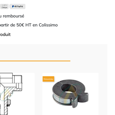
ou remboursé
 partir de 50€ HT en Colissimo
roduit
Nouveau
C
Nouve
pou