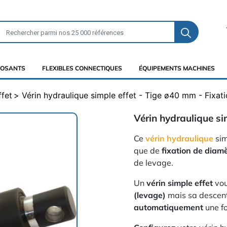
OSANTS
FLEXIBLES CONNECTIQUES
ÉQUIPEMENTS MACHINES
ffet
Vérin hydraulique simple effet - Tige ø40 mm - Fixa
Vérin hydraulique si
Ce
vérin hydraulique
sim
que de
fixation de dia
de levage.
Un
vérin simple effet
vou
(levage)
mais sa descent
automatiquement
une f