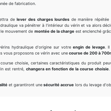
nnée de fabrication.
ettra de
lever des charges lourdes
de manière répétée g
hydraulique va pénétrer à l'intérieur du vérin et va alors déc
t le mouvement de
montée de la charge
est enclenché grâc
érins hydraulique d'origine sur votre
engin de levage
. I
ous vous proposons ce vérin avec une
course de 200 à 70
course choisie, certaines caractéristiques du produit peuv
in est rentré,
changera en fonction de la course choisie
.
lité
et garantiront une
sécurité accrue
lors du levage d'ob