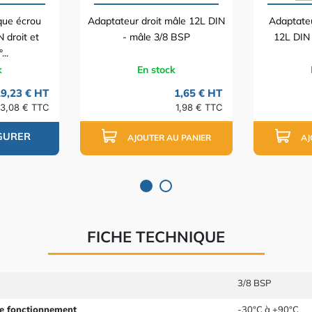
ique écrou
Adaptateur droit mâle 12L DIN
Adaptate
 droit et
- mâle 3/8 BSP
12L DIN
..
k
En stock
9,23 € HT
1,65 € HT
3,08 € TTC
1,98 € TTC
GURER
AJOUTER AU PANIER
AJ
FICHE TECHNIQUE
3/8 BSP
e fonctionnement
-30°C à +90°C