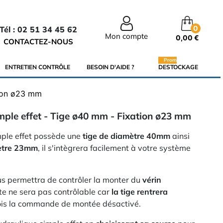
0
Tél : 02 51 34 45 62
Mon compte
0,00 €
CONTACTEZ-NOUS
Promo
ENTRETIEN CONTRÔLE
BESOIN D'AIDE ?
DESTOCKAGE
tion ø23 mm
mple effet - Tige ø40 mm - Fixation ø23 mm
ple effet possède une
tige de diamètre 40mm
ainsi
mètre 23mm
, il s'intègrera facilement à votre système
s permettra de contrôler la monter du
vérin
e ne sera pas contrôlable car
la tige rentrera
ois la commande de montée désactivé.