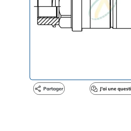
Partager
J'ai une quest