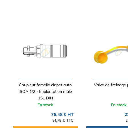
Coupleur femelle clapet auto
Valve de freinage 
ISOA 1/2 - Implantation mâle
15L DIN
En stock
En stock
76,48 € HT
2
91,78 € TTC
2