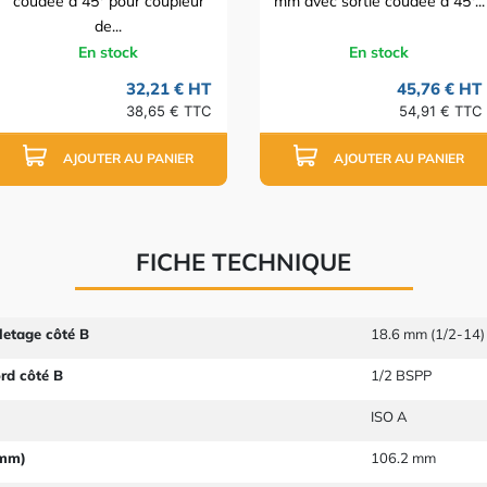
coudée à 45° pour coupleur
mm avec sortie coudée à 45°...
de...
En stock
En stock
32,21 € HT
45,76 € HT
38,65 € TTC
54,91 € TTC
AJOUTER AU PANIER
AJOUTER AU PANIER
FICHE TECHNIQUE
letage côté B
18.6 mm (1/2-14)
ord côté B
1/2 BSPP
ISO A
 mm)
106.2 mm