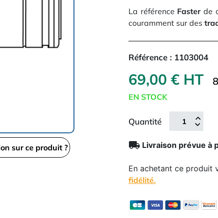
La référence
Faster
de c
couramment sur des
tra
Référence :
1103004
69,00 € HT
8
EN STOCK
Quantité
local_shipping
Livraison prévue à 
ion sur ce produit ?
En achetant ce produit
fidélité.