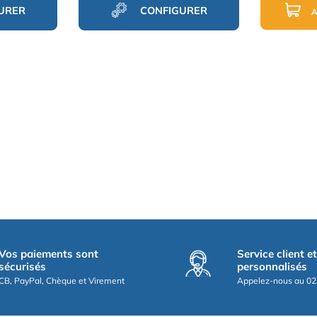
URER
CONFIGURER
A
Vos paiements sont
Service client e
sécurisés
personnalisés
CB, PayPal, Chèque et Virement
Appelez-nous au 02