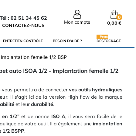
0
Tél : 02 51 34 45 62
Mon compte
0,00 €
CONTACTEZ-NOUS
Promo
ENTRETIEN CONTRÔLE
BESOIN D'AIDE ?
DESTOCKAGE
 Implantation femelle 1/2 BSP
pet auto ISOA 1/2 - Implantation femelle 1/2
e
vous permettra de connecter
vos outils hydrauliques
teur
. Il s'agit ici de la version High flow de la marque
iabilité
et leur
durabilité
.
 en 1/2"
et de norme
ISO A
, il vous sera facile de le
aulique de votre outil. Il a également une
implantation
le 1/2 BSPP
.