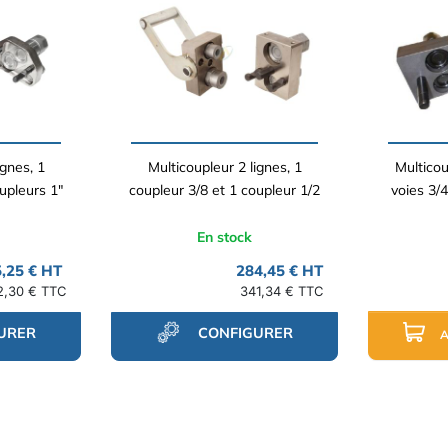
ignes, 1
Multicoupleur 2 lignes, 1
Multico
upleurs 1"
coupleur 3/8 et 1 coupleur 1/2
voies 3/4
En stock
,25 € HT
284,45 € HT
2,30 € TTC
341,34 € TTC
URER
CONFIGURER
A