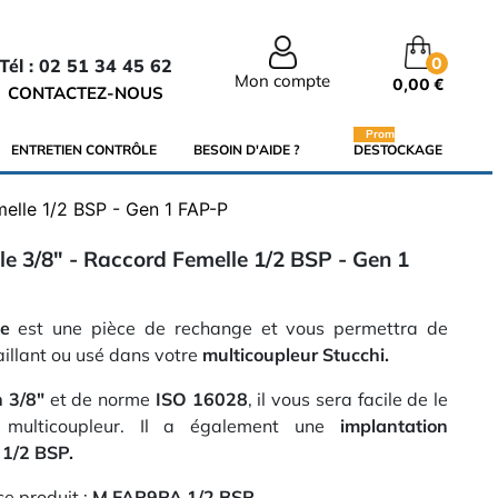
0
Tél : 02 51 34 45 62
Mon compte
0,00 €
CONTACTEZ-NOUS
Promo
ENTRETIEN CONTRÔLE
BESOIN D'AIDE ?
DESTOCKAGE
elle 1/2 BSP - Gen 1 FAP-P
e 3/8" - Raccord Femelle 1/2 BSP - Gen 1
ue
est une pièce de rechange et vous permettra de
illant ou usé dans votre
multicoupleur Stucchi.
 3/8"
et de norme
ISO 16028
, il vous sera facile de le
 multicoupleur. Il a également une
implantation
e 1/2 BSP
.
ce produit :
M FAP9PA 1/2 BSP
.