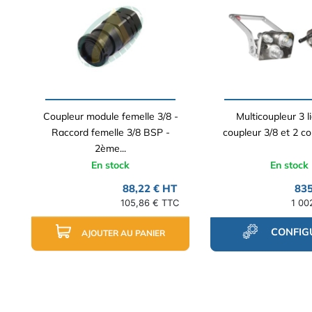
Coupleur module femelle 3/8 -
Multicoupleur 3 l
Raccord femelle 3/8 BSP -
coupleur 3/8 et 2 co
2ème...
En stock
En stock
88,22 € HT
835
105,86 € TTC
1 00
CONFIG
AJOUTER AU PANIER