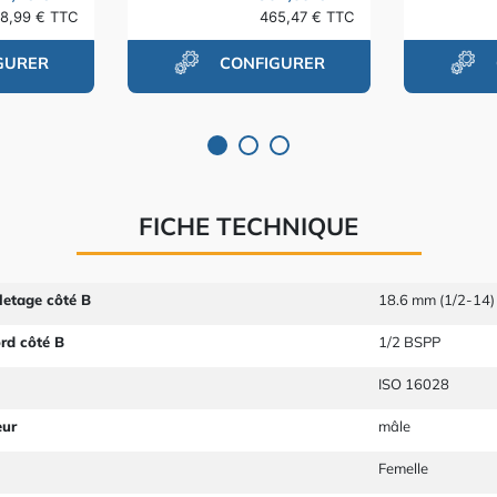
8,99 € TTC
465,47 € TTC
GURER
CONFIGURER
FICHE TECHNIQUE
letage côté B
18.6 mm (1/2-14)
ord côté B
1/2 BSPP
ISO 16028
eur
mâle
Femelle