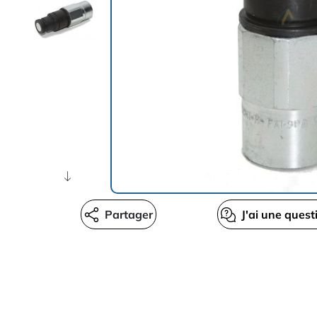
Partager
J'ai une quest