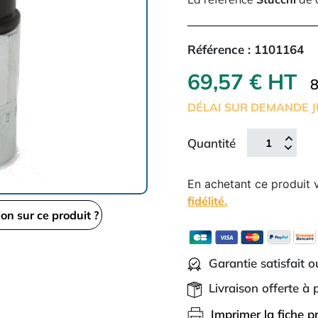
Référence :
1101164
69,57 € HT
8
DÉLAI SUR DEMANDE J
Quantité
En achetant ce produit
fidélité.
ion sur ce produit ?
Garantie satisfait 
Livraison offerte à
Imprimer la fiche p