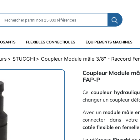
OSANTS
FLEXIBLES CONNECTIQUES
ÉQUIPEMENTS MACHINES
urs
STUCCHI
Coupleur Module mâle 3/8" - Raccord Fem
Coupleur Module mâl
FAP-P
Ce
coupleur hydrauliq
changer un coupleur défa
Avec un
module mâle en
connecter dans votre
cotée flexible en femell
La référence
Stucchi
de 