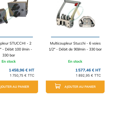
upleur STUCCHI - 2
Multicoupleur Stucchi - 6 voies
" - Débit 100 l/min -
1/2" - Débit de 90l/min - 330 bar
330 bar
En stock
En stock
1 458,96 € HT
1 577,46 € HT
1 750,75 € TTC
1 892,95 € TTC
JOUTER AU PANIER
AJOUTER AU PANIER