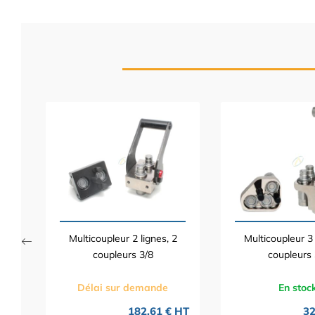
3
3/4
 HT
 TTC
Multicoupleur 2 lignes, 2
Multicoupleur 3 
coupleurs 3/8
coupleurs 
Délai sur demande
En stoc
182,61 € HT
32