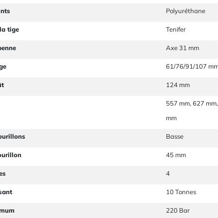
ints
Polyuréthane
la tige
Tenifer
 benne
Axe 31 mm
ge
61/76/91/107 m
ût
124 mm
557 mm, 627 mm,
mm
ourillons
Basse
urillon
45 mm
es
4
sant
10 Tonnes
imum
220 Bar