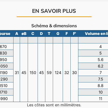
EN SAVOIR PLUS
Schéma & dimensions
ourse
A
øB
C
D
T
G
F
F'
Volume en l
670
4
830
5
950
5.6
1050
6.2
1190
31
45
150
45
59
124
32
30
7
1290
7.5
1510
8.8
1710
10
1990
11
Les côtes sont en millimètres.