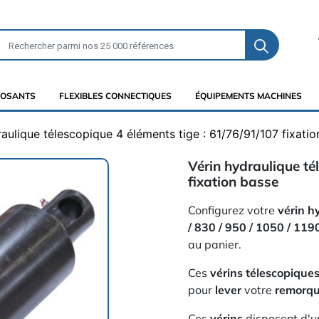
OSANTS
FLEXIBLES CONNECTIQUES
ÉQUIPEMENTS MACHINES
raulique télescopique 4 éléments tige : 61/76/91/107 fixati
Vérin hydraulique té
fixation basse
Configurez votre
vérin h
/ 830 / 950 / 1050 / 119
au panier.
Ces
vérins télescopique
pour
lever
votre
remorq
Ces
vérins
disposent d'