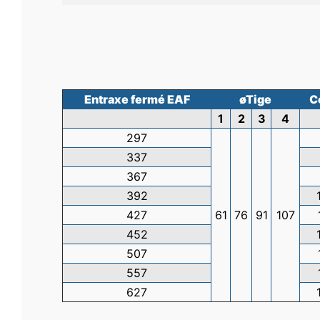
Entraxe fermé EAF
øTige
C
1
2
3
4
297
337
367
392
427
61
76
91
107
452
507
557
627