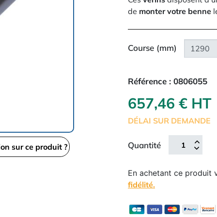
de
monter votre benne
l
Course (mm)
Référence :
0806055
657,46 € HT
DÉLAI SUR DEMANDE
Quantité
ion sur ce produit ?
En achetant ce produit
fidélité.