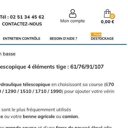
0
Tél : 02 51 34 45 62
Mon compte
0,00 €
CONTACTEZ-NOUS
Promo
ENTRETIEN CONTRÔLE
BESOIN D'AIDE ?
DESTOCKAGE
on basse
lescopique 4 éléments tige : 61/76/91/107
ydraulique télescopique
en choisissant sa course (6
70
0 / 1290 / 1510 / 1710 / 1990
) pour ajouter votre vérin
s
sont le plus fréquemment utilisés
ue
ou votre
benne agricole
ou
camion
.
une
grande course
et d'une
force de poussé élevé
afin