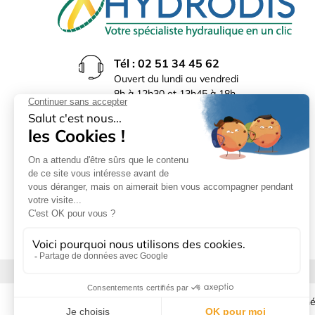
Tél : 02 51 34 45 62
Ouvert du lundi au vendredi
8h à 12h30 et 13h45 à 18h
(17h30 le vendredi)
Rue du Bocage La Ribotière
85170 Le Poiré sur Vie
Mentions légales
|
Donné