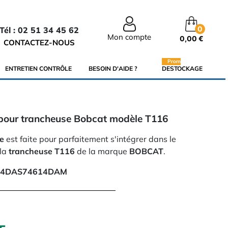
0
Tél : 02 51 34 45 62
Mon compte
0,00 €
CONTACTEZ-NOUS
Promo
ENTRETIEN CONTRÔLE
BESOIN D'AIDE ?
DESTOCKAGE
pour trancheuse Bobcat modèle T116
e
est faite pour parfaitement s'intégrer dans le
 la
trancheuse T116
de la marque
BOBCAT
.
14DAS74614DAM