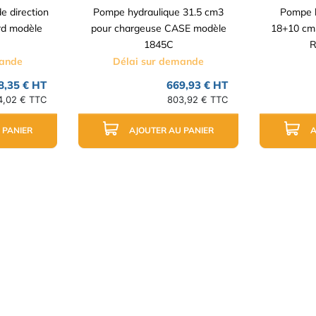
e direction
Pompe hydraulique 31.5 cm3
Pompe h
ord modèle
pour chargeuse CASE modèle
18+10 cm3
1845C
R
mande
Délai sur demande
8,35 € HT
669,93 € HT
4,02 € TTC
803,92 € TTC
 PANIER
AJOUTER AU PANIER
A