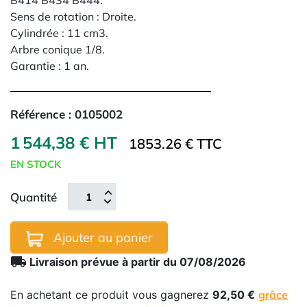
B414 B434 B444.
Sens de rotation : Droite.
Cylindrée : 11 cm3.
Arbre conique 1/8.
Garantie : 1 an.
Référence :
0105002
1 544,38 € HT
1853.26 € TTC
EN STOCK
Quantité
Ajouter au panier
local_shipping
Livraison prévue à partir du 07/08/2026
En achetant ce produit vous gagnerez
92,50 €
grâce