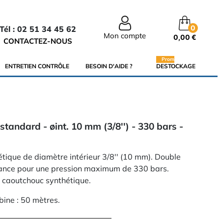
0
Tél : 02 51 34 45 62
Mon compte
0,00 €
CONTACTEZ-NOUS
Promo
ENTRETIEN CONTRÔLE
BESOIN D'AIDE ?
DESTOCKAGE
standard - øint. 10 mm (3/8'') - 330 bars -
ique de diamètre intérieur 3/8'' (10 mm). Double
stance pour une pression maximum de 330 bars.
n caoutchouc synthétique.
bine : 50 mètres.