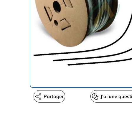
Partager
J'ai une quest