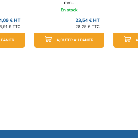
mm...
En stock
4,09 € HT
23,54 € HT
6,91 € TTC
28,25 € TTC
 PANIER
AJOUTER AU PANIER
A