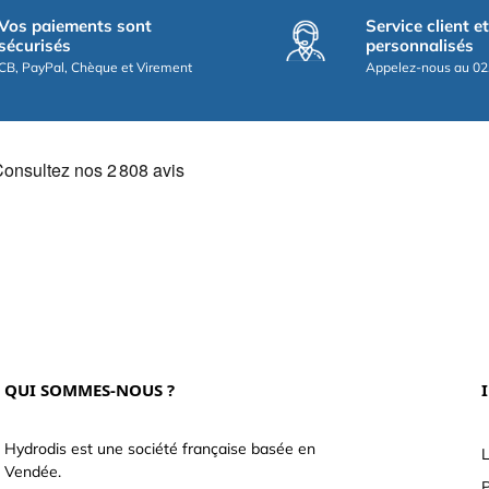
Vos paiements sont
Service client e
sécurisés
personnalisés
CB, PayPal, Chèque et Virement
Appelez-nous au 02
QUI SOMMES-NOUS ?
Hydrodis est une société française basée en
L
Vendée.
P