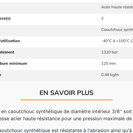
Acier haute résis
sse(s)
2
Caoutchouc synth
utilisation
-40°C à +100°C (7
latement
1320 bar
rbure minimum
125 mm
e
0.46 kg/m
EN SAVOIR PLUS
 en caoutchouc synthétique de diamètre intérieur 3/8'' so
esse acier haute résistance pour une pression maximale de
aoutchouc synthétique est résistante à l'abrasion ainsi qu'