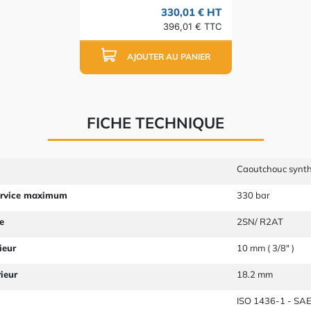
330,01 € HT
396,01 € TTC
AJOUTER AU PANIER
FICHE TECHNIQUE
Caoutchouc synth
ervice maximum
330 bar
e
2SN/ R2AT
ieur
10 mm ( 3/8" )
ieur
18.2 mm
ISO 1436-1 - SA