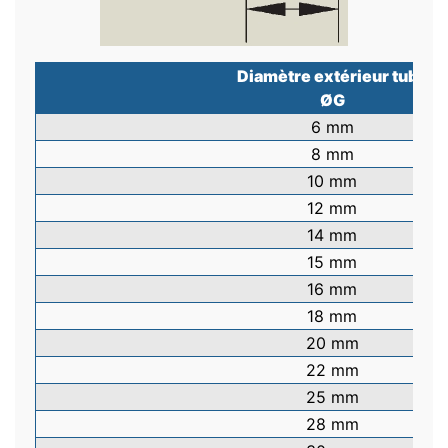
Diamètre extérieur tube
ØG
6 mm
8 mm
10 mm
12 mm
14 mm
15 mm
16 mm
18 mm
20 mm
22 mm
25 mm
28 mm