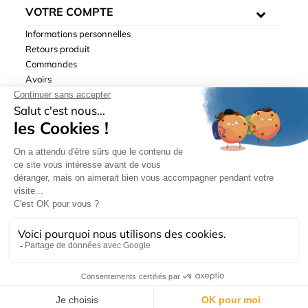
VOTRE COMPTE
Informations personnelles
Retours produit
Commandes
Avoirs
Adresses
Bons de réduction
Mentions légales
|
Données personnelles
|
Conditions générales
de ventes
| © Hydrodis 2003-2026. Tous droits réservés