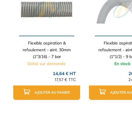
Flexible aspiration &
Flexible aspira
refoulement - øint. 30mm
refoulement - øi
(1"3/16) - 7 bar
(1"1/2) - 9 b
Délai sur demande
En stock
14,64 € HT
2
17,57 € TTC
2
AJOUTER AU PANIER
AJOUTER AU