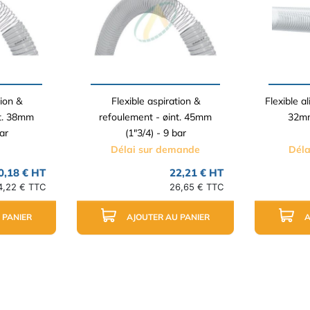
tion &
Flexible aspiration &
Flexible a
nt. 38mm
refoulement - øint. 45mm
32mm
ar
(1"3/4) - 9 bar
Délai sur demande
Déla
0,18 € HT
22,21 € HT
4,22 € TTC
26,65 € TTC
 PANIER
AJOUTER AU PANIER
A