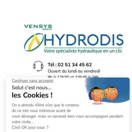
Tél : 02 51 34 45 62
Ouvert du lundi au vendredi
8h à 12h30 et 13h45 à 18h
(17h30 le vendredi)
Rue du Bocage La Ribotière
85170 Le Poiré sur Vie