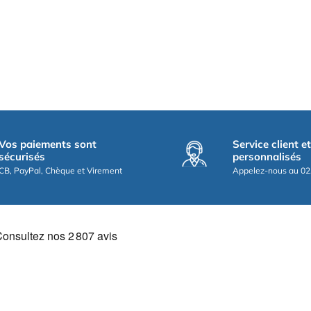
Vos paiements sont
Service client e
sécurisés
personnalisés
CB, PayPal, Chèque et Virement
Appelez-nous au 02