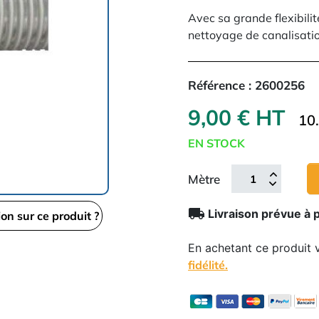
Avec sa grande flexibilit
nettoyage de canalisati
Référence :
2600256
9,00 € HT
10
EN STOCK
Mètre
local_shipping
Livraison prévue à 
ion sur ce produit ?
En achetant ce produit
fidélité.