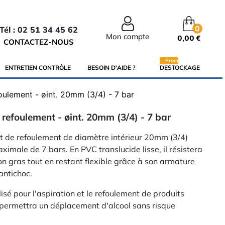
0
Tél : 02 51 34 45 62
Mon compte
0,00 €
CONTACTEZ-NOUS
Promo
ENTRETIEN CONTRÔLE
BESOIN D'AIDE ?
DESTOCKAGE
foulement - øint. 20mm (3/4) - 7 bar
 refoulement - øint. 20mm (3/4) - 7 bar
 et de refoulement de diamètre intérieur 20mm (3/4)
ximale de 7 bars. En PVC translucide lisse, il résistera
on gras tout en restant flexible grâce à son armature
antichoc.
sé pour l'aspiration et le refoulement de produits
l permettra un déplacement d'alcool sans risque