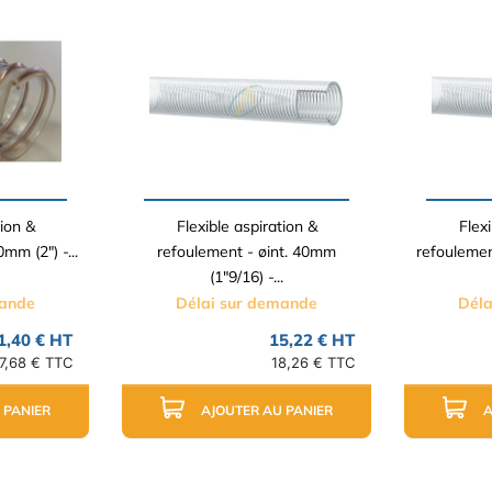
tion &
Flexible aspiration &
Flexi
mm (2") -...
refoulement - øint. 40mm
refoulemen
(1"9/16) -...
mande
Délai sur demande
Déla
1,40 € HT
15,22 € HT
7,68 € TTC
18,26 € TTC
 PANIER
AJOUTER AU PANIER
A