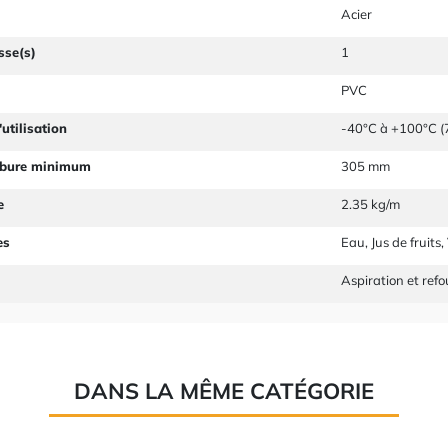
Acier
sse(s)
1
PVC
utilisation
-40°C à +100°C (7
rbure minimum
305 mm
e
2.35 kg/m
es
Eau, Jus de fruits,
Aspiration et ref
DANS LA MÊME CATÉGORIE