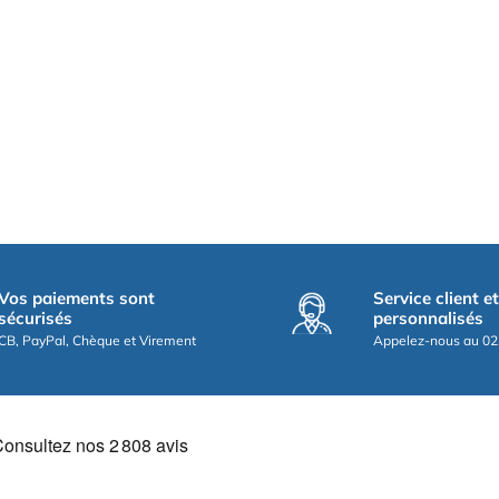
Vos paiements sont
Service client e
sécurisés
personnalisés
CB, PayPal, Chèque et Virement
Appelez-nous au 02