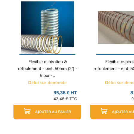
Flexible aspiration &
Flexible aspira
refoulement - øint. 50mm (2") -
refoulement - øint. 50
5 bar -...
Délai sur demande
Délai sur de
35,38 € HT
8
42,46 € TTC
9
AJOUTER AU PANIER
AJOUTER AU