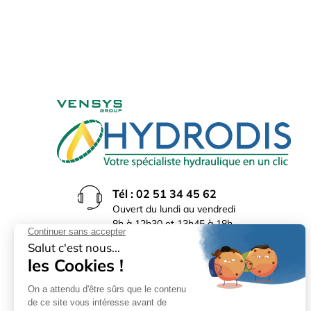
Tél : 02 51 34 45 62
Ouvert du lundi au vendredi
8h à 12h30 et 13h45 à 18h
(17h30 le vendredi)
Rue du Bocage La Ribotière
85170 Le Poiré sur Vie