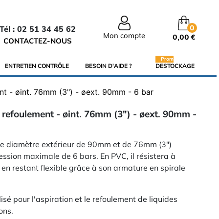
0
Tél : 02 51 34 45 62
Mon compte
0,00 €
CONTACTEZ-NOUS
Promo
ENTRETIEN CONTRÔLE
BESOIN D'AIDE ?
DESTOCKAGE
ent - øint. 76mm (3") - øext. 90mm - 6 bar
& refoulement - øint. 76mm (3") - øext. 90mm -
 de diamètre extérieur de 90mm et de 76mm (3")
ression maximale de 6 bars. En PVC, il résistera à
t en restant flexible grâce à son armature en spirale
sé pour l'aspiration et le refoulement de liquides
ons.