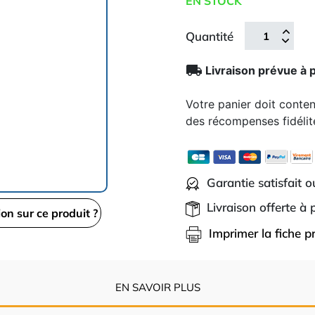
EN STOCK
Quantité
local_shipping
Livraison prévue à 
Votre panier doit conte
des récompenses fidélit
Garantie satisfait 
Livraison offerte à
ion sur ce produit ?
Imprimer la fiche p
EN SAVOIR PLUS