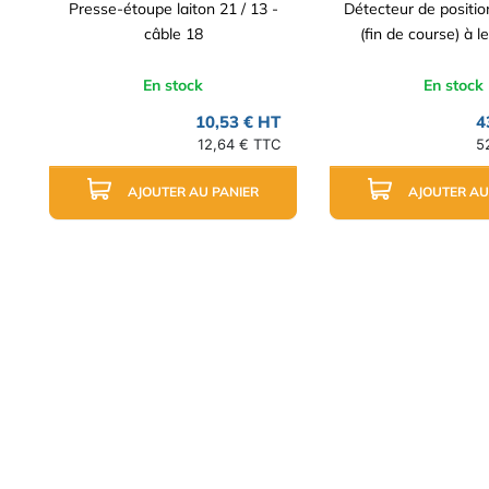
Presse-étoupe laiton 21 / 13 -
Détecteur de positi
câble 18
(fin de course) à l
En stock
En stock
10,53 € HT
4
12,64 € TTC
5
AJOUTER AU PANIER
AJOUTER AU