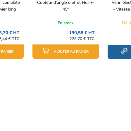
on complète
Capteur d'angle à effet Hall +-
Vérin éle
evier long
45°
- Vitesse
En stock
Déla
3,70 € HT
190,58 € HT
2,44 € TTC
228,70 € TTC
 PANIER
AJOUTER AU PANIER