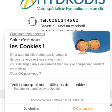
Tél : 02 51 34 45 62
Ouvert du lundi au vendredi
8h à 12h30 et 13h45 à 18h
(17h30 le vendredi)
Rue du Bocage La Ribotière
85170 Le Poiré sur Vie
Mentions légales
|
Donné