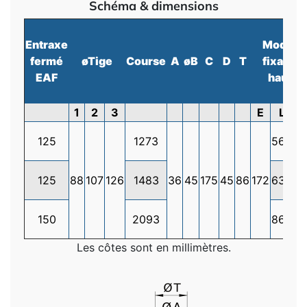
Schéma & dimensions
Entraxe
Modèle
fermé
øTige
Course
A
øB
C
D
T
fixation
EAF
haute
1
2
3
E
L
125
1273
568
4
125
88
107
126
1483
36
45
175
45
86
172
638
5
150
2093
868
7
Les côtes sont en millimètres.