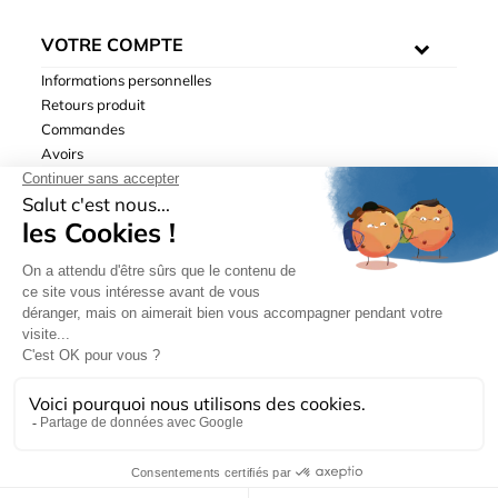
VOTRE COMPTE
Informations personnelles
Retours produit
Commandes
Avoirs
Adresses
Bons de réduction
Mentions légales
|
Données personnelles
|
Conditions générales
de ventes
| © Hydrodis 2003-2026. Tous droits réservés