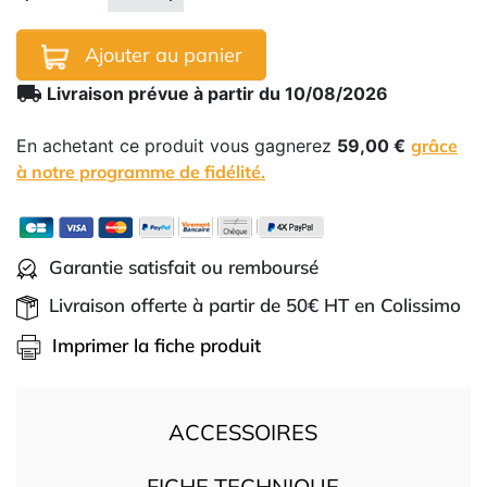
Ajouter au panier
local_shipping
Livraison prévue à partir du 10/08/2026
En achetant ce produit vous gagnerez
59,00 €
grâce
à notre programme de fidélité.
Garantie satisfait ou remboursé
Livraison offerte à partir de 50€ HT en Colissimo
Imprimer la fiche produit
ACCESSOIRES
FICHE TECHNIQUE