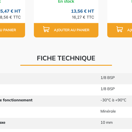
k
En stock
5,47 € HT
13,56 € HT
18,56 € TTC
16,27 € TTC
U PANIER
AJOUTER AU PANIER
AJ
FICHE TECHNIQUE
1/8 BSP
1/8 BSP
e fonctionnement
-30°C à +90°C
Minérale
axe
10 mm