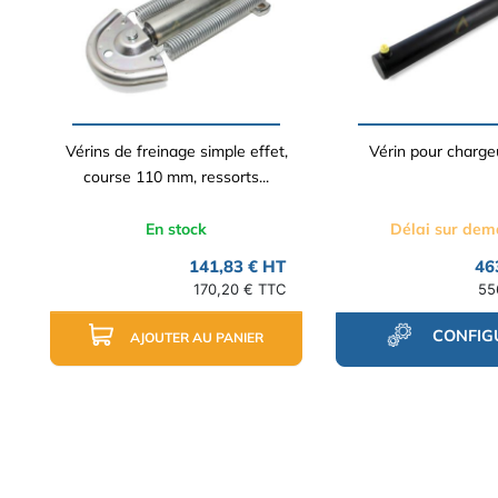
Vérins de freinage simple effet,
Vérin pour charge
course 110 mm, ressorts...
En stock
Délai sur de
141,83 € HT
46
170,20 € TTC
55
CONFIG
AJOUTER AU PANIER