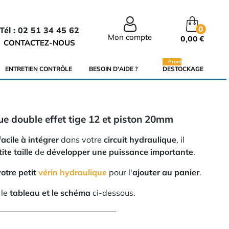
0
Tél : 02 51 34 45 62
Mon compte
0,00 €
CONTACTEZ-NOUS
Promo
ENTRETIEN CONTRÔLE
BESOIN D'AIDE ?
DESTOCKAGE
que double effet tige 12 et piston 20mm
facile à intégrer
dans votre
circuit hydraulique
, il
ite taille
de
développer une puissance importante
.
otre petit
vérin hydraulique
pour l'
ajouter au panier
.
 le
tableau et le schéma
ci-dessous.