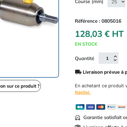
Course (mm)
Référence :
0805016
128,03 € HT
EN STOCK
Quantité
local_shipping
Livraison prévue à 
En achetant ce produit
ion sur ce produit ?
fidélité.
Garantie satisfait 