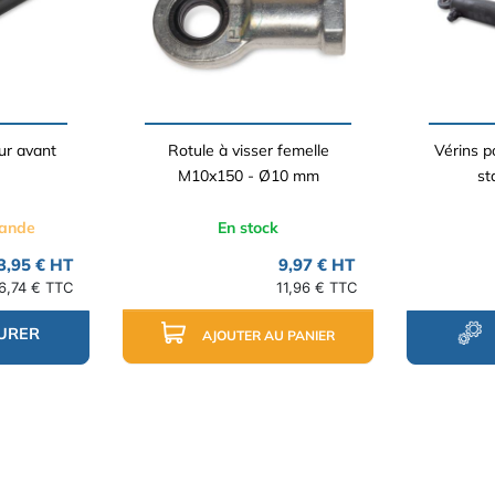
ur avant
Rotule à visser femelle
Vérins po
M10x150 - Ø10 mm
st
mande
En stock
3,95 € HT
9,97 € HT
6,74 € TTC
11,96 € TTC
URER
AJOUTER AU PANIER