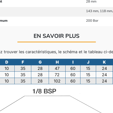
ût
28 mm
143 mm, 118 mm
imum
200 Bar
EN SAVOIR PLUS
ez trouver les caractéristiques, le schéma et le tableau ci-d
D
F
G
H
I
J
K
10
35
28
47
60
15
24
10
35
28
72
60
15
24
10
35
28
102
60
15
24