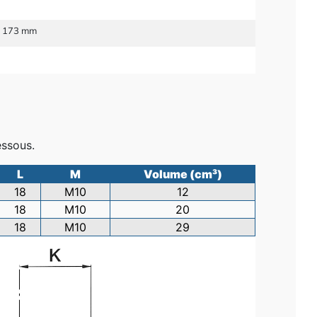
, 173 mm
essous.
L
M
Volume (cm³)
18
M10
12
18
M10
20
18
M10
29