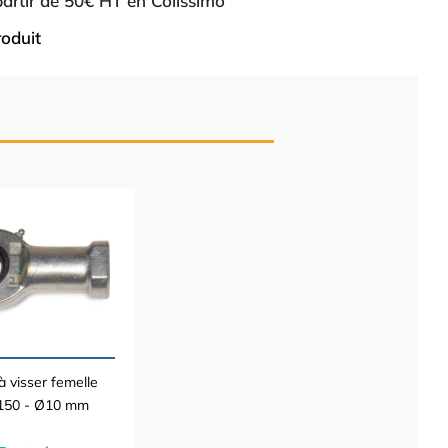
 partir de 50€ HT en Colissimo
roduit
à visser femelle
150 - Ø10 mm