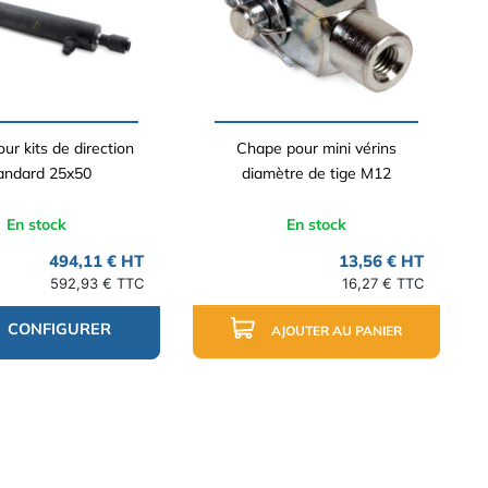
ur kits de direction
Chape pour mini vérins
andard 25x50
diamètre de tige M12
En stock
En stock
494,11 € HT
13,56 € HT
592,93 € TTC
16,27 € TTC
CONFIGURER
AJOUTER AU PANIER