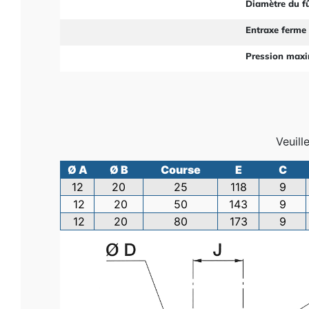
Diamètre du f
Entraxe ferme
Pression max
Veuill
Ø A
Ø B
Course
E
C
12
20
25
118
9
12
20
50
143
9
12
20
80
173
9