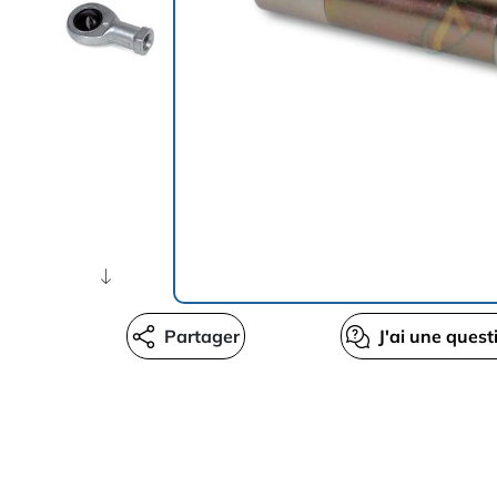
Partager
J'ai une quest