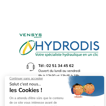
Tél : 02 51 34 45 62
Ouvert du lundi au vendredi
8h à 12h30 et 13h45 à 18h
(17h30 le vendredi)
Rue du Bocage La Ribotière
85170 Le Poiré sur Vie