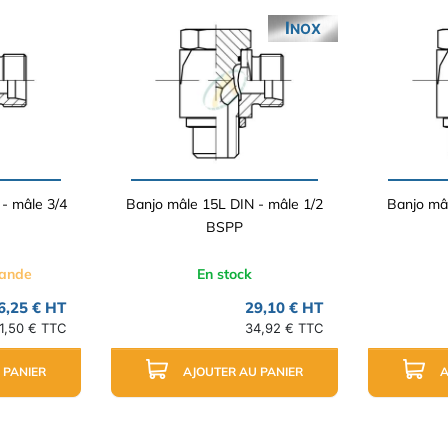
INOX
- mâle 3/4
Banjo mâle 15L DIN - mâle 1/2
Banjo mâl
BSPP
mande
En stock
6,25 € HT
29,10 € HT
1,50 € TTC
34,92 € TTC
 PANIER
AJOUTER AU PANIER
A