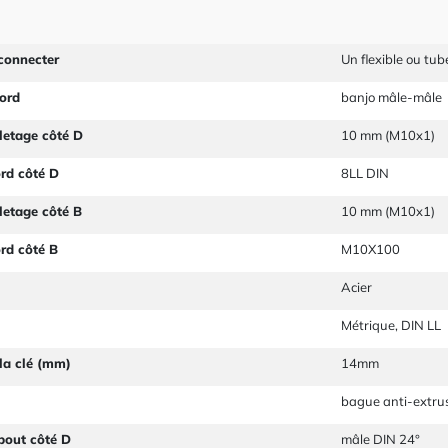
connecter
Un flexible ou tube
ord
banjo mâle-mâle
letage côté D
10 mm (M10x1)
ord côté D
8LL DIN
letage côté B
10 mm (M10x1)
ord côté B
M10X100
Acier
Métrique, DIN LL
la clé (mm)
14mm
bague anti-extru
bout côté D
mâle DIN 24°