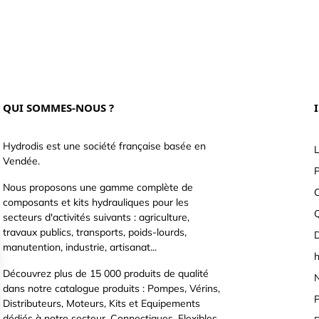
QUI SOMMES-NOUS ?
Hydrodis est une société française basée en
L
Vendée.
P
Nous proposons une gamme complète de
C
composants et kits hydrauliques pour les
secteurs d'activités suivants : agriculture,
travaux publics, transports, poids-lourds,
D
manutention, industrie, artisanat...
h
Découvrez plus de 15 000 produits de qualité
N
dans notre catalogue produits : Pompes, Vérins,
P
Distributeurs, Moteurs, Kits et Equipements
dédiés à notre secteur, Connectiques, Flexibles,