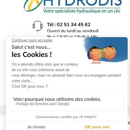
Tél : 02 51 34 45 62
Ouvert du lundi au vendredi
8h à 12h30 et 13h45 à 18h
(17h30 le vendredi)
Rue du Bocage La Ribotière
85170 Le Poiré sur Vie
Mentions légales
|
Donné