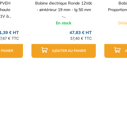
e PVEH
Bobine électrique Ronde 12Vdc
Bobi
 haute
- øintérieur 19 mm - lg 50 mm
Proportion
V à...
-...
En stock
Déla
1,39 € HT
47,83 € HT
37,67 € TTC
57,40 € TTC
 PANIER
AJOUTER AU PANIER
A