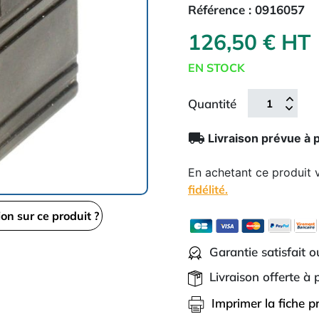
Référence :
0916057
126,50 € HT
EN STOCK
Quantité
local_shipping
Livraison prévue à 
En achetant ce produit
fidélité.
ion sur ce produit ?
Garantie satisfait 
Livraison offerte à
Imprimer la fiche p