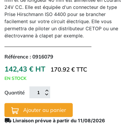
mm et de longueur 40 mm est alimentée en courant
24V CC. Elle est équipée d'un connecteur de type
Prise Hirschmann ISO 4400 pour se brancher
facilement sur votre circuit électrique. Elle vous
permettra de piloter un distributeur CETOP ou une
électrovanne à clapet par exemple.
Référence :
0916079
142,43 € HT
170.92 € TTC
EN STOCK
Quantité
Ajouter au panier
local_shipping
Livraison prévue à partir du 11/08/2026