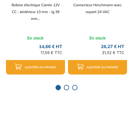
Bobine électrique Carrée 12V
Connecteur Hirschmann avec
CC - øintérieur 13 mm - lg 39
voyant 24 VAC
mm...
En stock
En stock
14,66 € HT
26,27 € HT
17,59 € TTC
31,52 € TTC
AJOUTER AU PANIER
AJOUTER AU PANIER