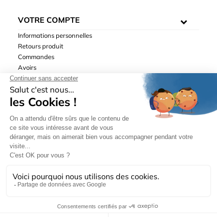
VOTRE COMPTE
Informations personnelles
Retours produit
Commandes
Avoirs
Adresses
Bons de réduction
Mentions légales
|
Données personnelles
|
Conditions générales
de ventes
| © Hydrodis 2003-2026. Tous droits réservés