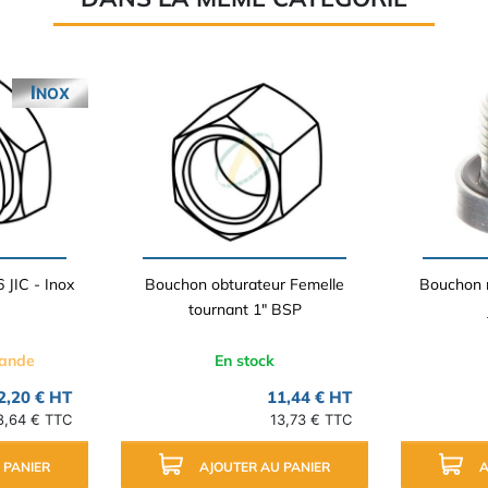
INOX
 JIC - Inox
Bouchon obturateur Femelle
Bouchon 
tournant 1" BSP
mande
En stock
2,20 € HT
11,44 € HT
8,64 € TTC
13,73 € TTC
 PANIER
AJOUTER AU PANIER
A