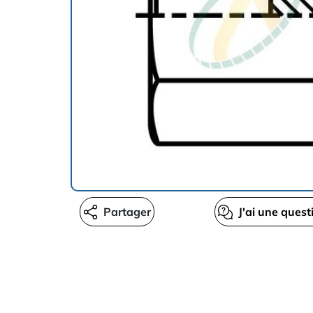
Partager
J'ai une quest