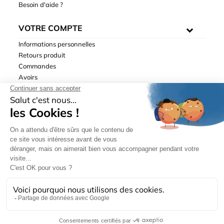
Besoin d'aide ?
VOTRE COMPTE
Informations personnelles
Retours produit
Commandes
Avoirs
Adresses
Bons de réduction
Mentions légales
|
Données personnelles
|
Conditions générales
de ventes
| © Hydrodis 2003-2026. Tous droits réservés