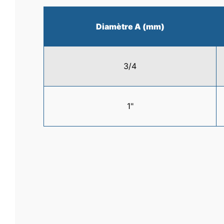
Diamètre A (mm)
3/4
1"