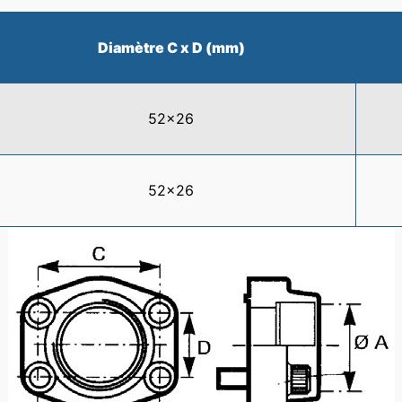
Diamètre C x D (mm)
52x26
52x26