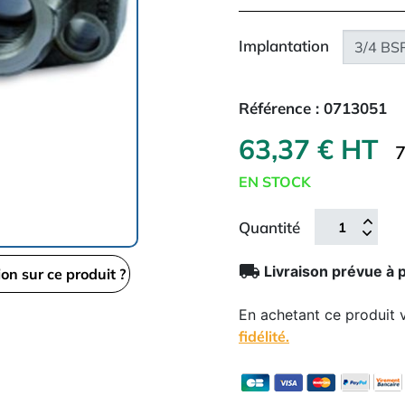
Implantation
Référence :
0713051
63,37 € HT
7
EN STOCK
Quantité
local_shipping
Livraison prévue à 
ion sur ce produit ?
En achetant ce produit
fidélité.