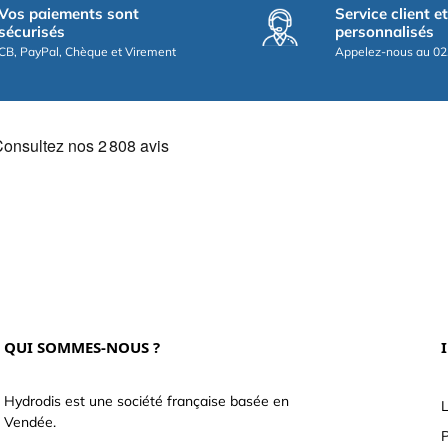
Vos paiements sont
Service client e
sécurisés
personnalisés
CB, PayPal, Chèque et Virement
Appelez-nous au 02
QUI SOMMES-NOUS ?
Hydrodis est une société française basée en
L
Vendée.
P