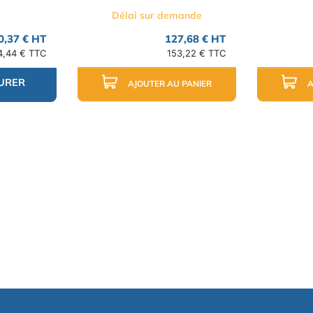
Délai sur demande
0,37 € HT
127,68 € HT
4,44 € TTC
153,22 € TTC
URER
AJOUTER AU PANIER
A