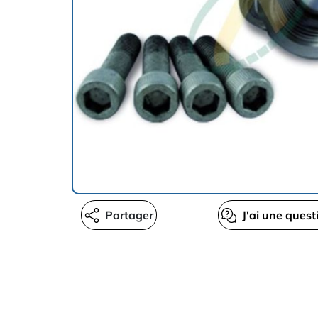
Partager
J'ai une quest