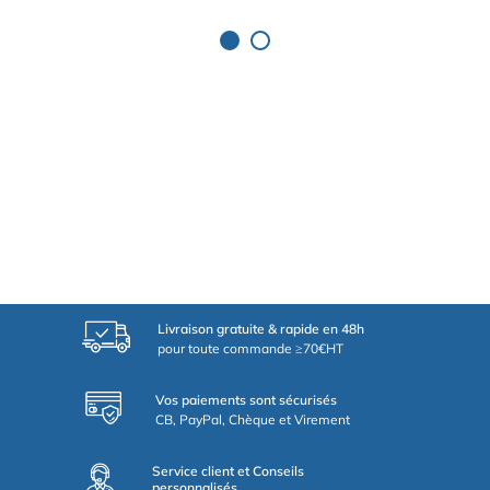
Livraison gratuite & rapide en 48h
pour toute commande ≥70€HT
Vos paiements sont sécurisés
CB, PayPal, Chèque et Virement
Service client et Conseils
personnalisés