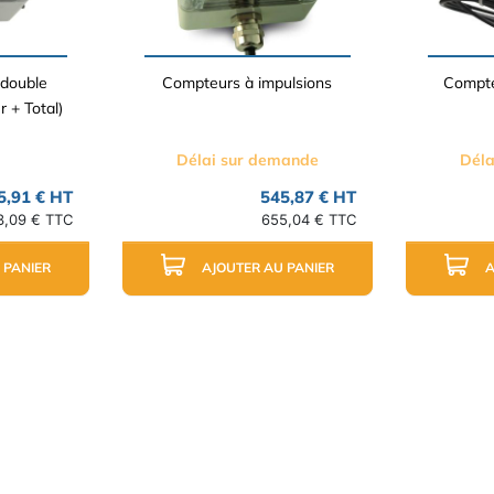
double
Compteurs à impulsions
Compte
r + Total)
Délai sur demande
Déla
5,91 € HT
545,87 € HT
3,09 € TTC
655,04 € TTC
 PANIER
AJOUTER AU PANIER
A