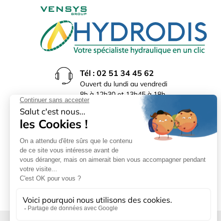
Tél : 02 51 34 45 62
Ouvert du lundi au vendredi
8h à 12h30 et 13h45 à 18h
(17h30 le vendredi)
Rue du Bocage La Ribotière
85170 Le Poiré sur Vie