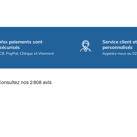
Vos paiements sont
Service client e
sécurisés
personnalisés
CB, PayPal, Chèque et Virement
Appelez-nous au 02