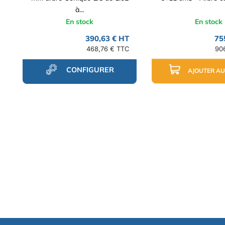
à...
En stock
En stock
390,63 € HT
75
468,76 € TTC
90
CONFIGURER
AJOUTER AU