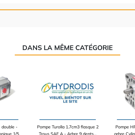
DANS LA MÊME CATÉGORIE
 double -
Pompe Turolla 1.7cm3 flasque 2
Pompe HP
onique 1/5
Trous SAE A - Arbre 9 dents...
arbre Cyli