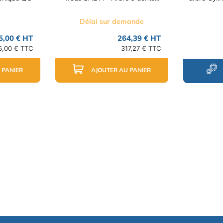
Délai sur demande
5,00 € HT
264,39 € HT
6,00 € TTC
317,27 € TTC
 PANIER
AJOUTER AU PANIER