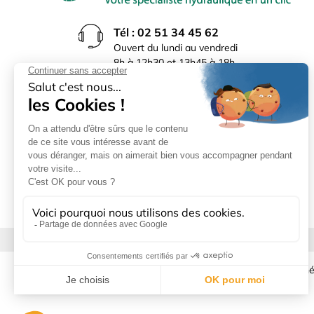
Tél : 02 51 34 45 62
Ouvert du lundi au vendredi
8h à 12h30 et 13h45 à 18h
(17h30 le vendredi)
Rue du Bocage La Ribotière
85170 Le Poiré sur Vie
Mentions légales
|
Donné