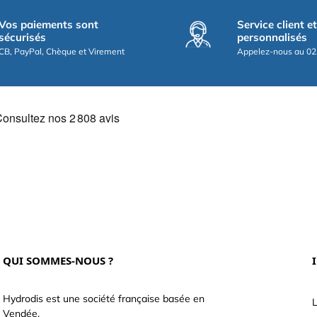
Vos paiements sont
Service client e
sécurisés
personnalisés
CB, PayPal, Chèque et Virement
Appelez-nous au 02
QUI SOMMES-NOUS ?
Hydrodis est une société française basée en
L
Vendée.