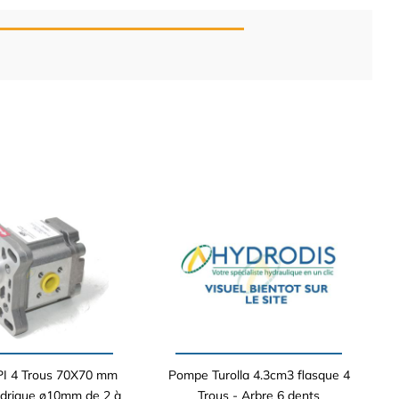
I 4 Trous 70X70 mm
Pompe Turolla 4.3cm3 flasque 4
ndrique ø10mm de 2 à
Trous - Arbre 6 dents