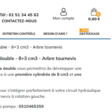
0
Tél : 02 51 34 45 62
Mon compte
0,00 €
CONTACTEZ-NOUS
Promo
ENTRETIEN CONTRÔLE
BESOIN D'AIDE ?
DESTOCKAGE
ble - 8+3 cm3 - Arbre tournevis
ouble - 8+3 cm3 - Arbre tournevis
e double
vous permettra de développer une
ce à une
première cylindrée de 8 cm3
et
une
ur s'intégrer parfaitement à votre circuit hydraulique
rnevis à rotation gauche.
la pompe :
0510465359