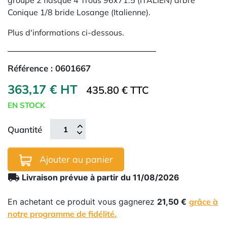
groupe 2 flasque 4 Trous 96x71.5 (ITALIEN) arbre
Conique 1/8 bride Losange (Italienne).
Plus d'informations ci-dessous.
Référence :
0601667
363,17 € HT
435.80 € TTC
EN STOCK
Quantité
Ajouter au panier
local_shipping
Livraison prévue à partir du 11/08/2026
En achetant ce produit vous gagnerez
21,50 €
grâce à
notre programme de fidélité.