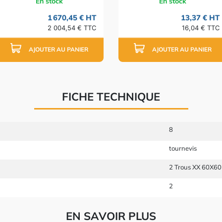
En stock
En stock
1 670,45 € HT
13,37 € HT
2 004,54 € TTC
16,04 € TTC
AJOUTER AU PANIER
AJOUTER AU PANIER
FICHE TECHNIQUE
8
tournevis
2 Trous XX 60X6
2
EN SAVOIR PLUS