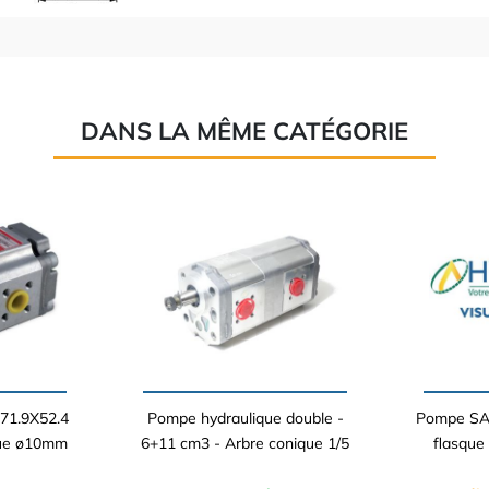
DANS LA MÊME CATÉGORIE
71.9X52.4
Pompe hydraulique double -
Pompe SAU
que ø10mm
6+11 cm3 - Arbre conique 1/5
flasque