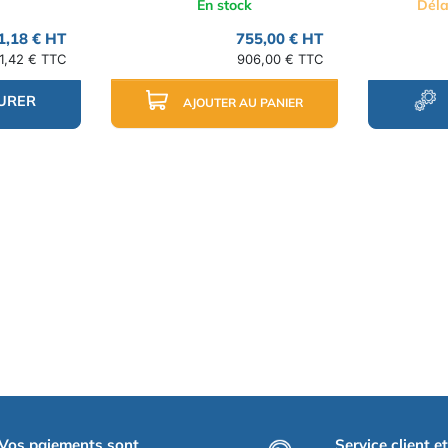
En stock
Déla
1,18 € HT
755,00 € HT
1,42 € TTC
906,00 € TTC
URER
AJOUTER AU PANIER
Vos paiements sont
Service client e