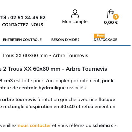
0
Tél : 02 51 34 45 62
Mon compte
0,00 €
CONTACTEZ-NOUS
Promo
ENTRETIEN CONTRÔLE
BESOIN D'AIDE ?
DESTOCKAGE
 Trous XX 60x60 mm - Arbre Tournevis
 2 Trous XX 60x60 mm - Arbre Tournevis
8 cm3
est faite pour s’accoupler parfaitement,
par le
teur de centrale hydraulique
associés.
 arbre tournevis
à rotation gauche avec une
flasque
e rectangle d'aspiration en 40x40 et refoulement en
 veuillez
nous contacter
et vous référez au
schéma ci-