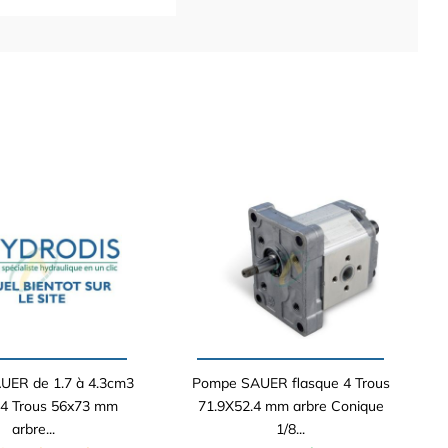
ER de 1.7 à 4.3cm3
Pompe SAUER flasque 4 Trous
 4 Trous 56x73 mm
71.9X52.4 mm arbre Conique
arbre...
1/8...