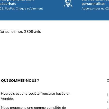
sécurisés
personnalisés
CB, PayPal, Chèque et Virement
Appelez-nous au 02
QUI SOMMES-NOUS ?
Hydrodis est une société française basée en
L
Vendée.
P
Nous proposons une gamme complète de