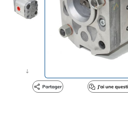
Partager
J'ai une quest