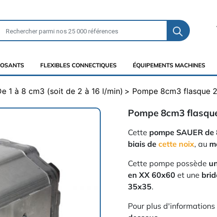
OSANTS
FLEXIBLES CONNECTIQUES
ÉQUIPEMENTS MACHINES
e 1 à 8 cm3 (soit de 2 à 16 l/min)
Pompe 8cm3 flasque 2
Pompe 8cm3 flasque
Cette
pompe SAUER de 
biais de
cette noix
, au
mo
Cette pompe possède
un
en XX 60x60
et une
brid
35x35
.
Pour plus d'informations