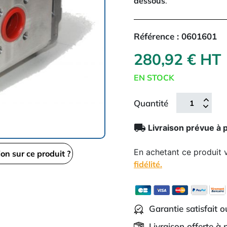
dessous
.
Référence :
0601601
280,92 € HT
EN STOCK
Quantité
local_shipping
Livraison prévue à 
En achetant ce produit
ion sur ce produit ?
fidélité.
Garantie satisfait 
Livraison offerte à