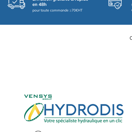
en 48h
pour toute commande ≥70€HT