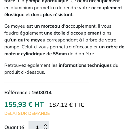
force
à la
pompe hydraulique
. Ce
demi accouplement
en aluminium permettra de rendre votre
accouplement
élastique et donc plus résistant
.
Ce moyeu est
un morceau
d'accouplement, il vous
faudra également
une étoile d'accouplement
ainsi
qu'
un autre moyeu
correspondant à l'arbre de votre
pompe. Celui-ci vous permettra d'accoupler
un arbre de
moteur cylindrique de 55mm
de diamètre.
Retrouvez également les
informations techniques
du
produit ci-dessous.
Référence :
1603014
155,93 € HT
187.12 € TTC
DÉLAI SUR DEMANDE
Quantité