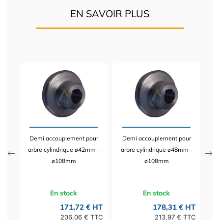
EN SAVOIR PLUS
nt
D
 -
arb
Demi accouplement pour
Demi accouplement pour
 HT
arbre cylindrique ø42mm -
arbre cylindrique ø48mm -
TTC
ø108mm
ø108mm
En stock
En stock
171,72 € HT
178,31 € HT
206,06 € TTC
213,97 € TTC