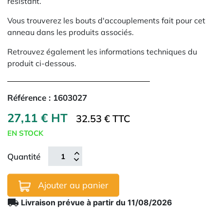
résistant.
Vous trouverez les bouts d'accouplements fait pour cet
anneau dans les produits associés.
Retrouvez également les informations techniques du
produit ci-dessous.
Référence :
1603027
27,11 € HT
32.53 € TTC
EN STOCK
Quantité
Ajouter au panier
local_shipping
Livraison prévue à partir du 11/08/2026