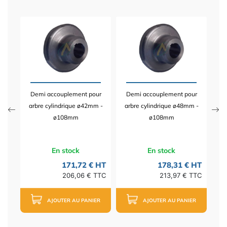
ur
D
pe 2
ar
Demi accouplement pour
Demi accouplement pour
 HT
arbre cylindrique ø42mm -
arbre cylindrique ø48mm -
TTC
ø108mm
ø108mm
En stock
En stock
171,72 € HT
178,31 € HT
206,06 € TTC
213,97 € TTC
AJOUTER AU PANIER
AJOUTER AU PANIER