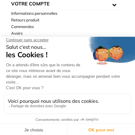
VOTRE COMPTE
Informations personnelles
Retours produit
Commandes
Avoirs
Adresses
Bons de réduction
Mentions légales
|
Données personnelles
|
Conditions générales
de ventes
| © Hydrodis 2003-2026. Tous droits réservés