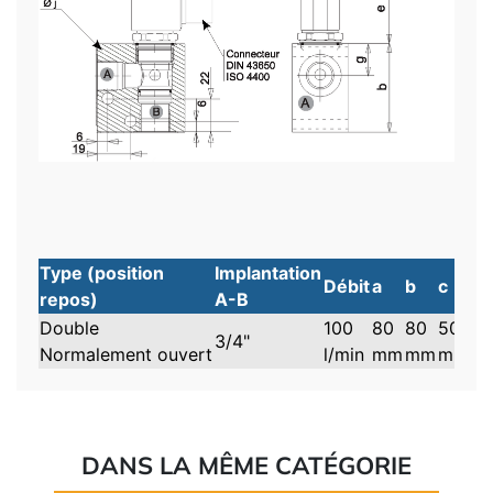
Type (position
Implantation
Débit
a
b
c
d
repos)
A-B
Double
100
80
80
50
65
3/4"
Normalement ouvert
l/min
mm
mm
mm
m
DANS LA MÊME CATÉGORIE