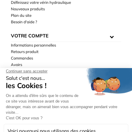
Définissez votre vérin hydraulique
Nouveaux produits
Plan du site
Besoin d'aide ?
VOTRE COMPTE
Informations personnelles
Retours produit
Commandes
Avoirs
Adresses
Bons de réduction
Mentions légales
|
Données personnelles
|
Conditions générales
de ventes
| © Hydrodis 2003-2026. Tous droits réservés