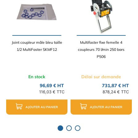
Joint coupleur mâle bleu taille
Multifaster fixe femelle 4
1/2 MultiFaster SKMF12
coupleurs 70 l/min 250 bars
P506
En stock
Délai sur demande
96,69 € HT
731,87 € HT
116,03 € TTC
878,24 € TTC
AJOUTER AU PANIER
AJOUTER AU PANIER