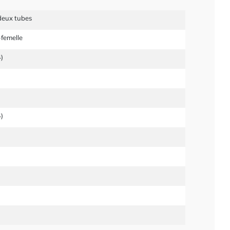
 deux tubes
femelle
)
)