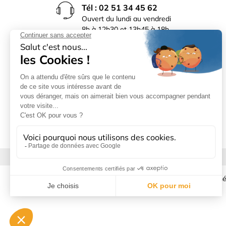
Tél : 02 51 34 45 62
Ouvert du lundi au vendredi
8h à 12h30 et 13h45 à 18h
(17h30 le vendredi)
Rue du Bocage La Ribotière
85170 Le Poiré sur Vie
Mentions légales
|
Donné