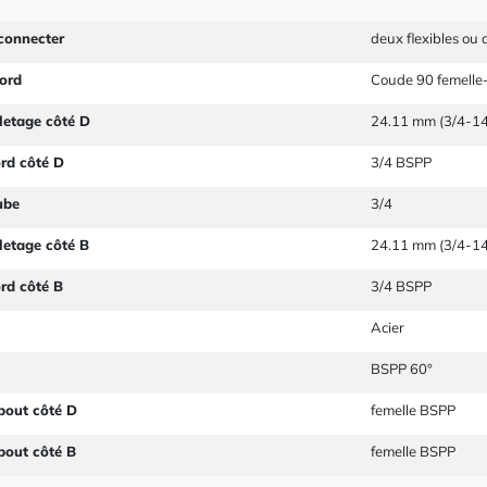
connecter
deux flexibles ou
ord
Coude 90 femelle-
letage côté D
24.11 mm (3/4-14
ord côté D
3/4 BSPP
ube
3/4
letage côté B
24.11 mm (3/4-14
ord côté B
3/4 BSPP
Acier
BSPP 60°
bout côté D
femelle BSPP
bout côté B
femelle BSPP