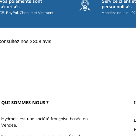
Vos paiements sont
Service client e
sécurisés
personnalisés
CB, PayPal, Chèque et Virement
Appelez-nous au 02
QUI SOMMES-NOUS ?
Hydrodis est une société française basée en
L
Vendée.
P