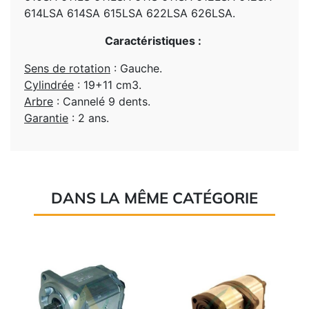
614LSA 614SA 615LSA 622LSA 626LSA.
Caractéristiques :
Sens de rotation
: Gauche.
Cylindrée
: 19+11 cm3.
Arbre
: Cannelé 9 dents.
Garantie
: 2 ans.
DANS LA MÊME CATÉGORIE