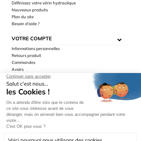
Définissez votre vérin hydraulique
Nouveaux produits
Plan du site
Besoin d'aide ?
VOTRE COMPTE
Informations personnelles
Retours produit
Commandes
Avoirs
Adresses
Bons de réduction
Mentions légales
|
Données personnelles
|
Conditions générales
de ventes
| © Hydrodis 2003-2026. Tous droits réservés