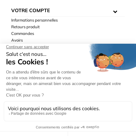
VOTRE COMPTE
Informations personnelles
Retours produit
Commandes
Avoirs
Adresses
Bons de réduction
Mentions légales
|
Données personnelles
|
Conditions générales
de ventes
| © Hydrodis 2003-2026. Tous droits réservés