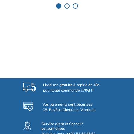
Livraison gratuite & rapide en 48h
pour toute commande ≥70€HT
Vos paiements sont sécurisés
CB, PayPal, Chèque et Virement
Service client et Conseils
personnalisés
Appelez-nous au 02.51.34.45.62