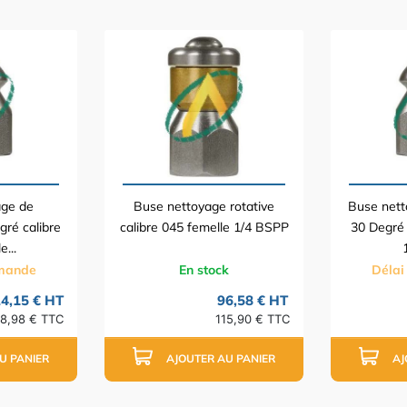
age de
Buse nettoyage rotative
Buse nett
gré calibre
calibre 045 femelle 1/4 BSPP
30 Degré 
...
emande
En stock
Délai
4,15 € HT
96,58 € HT
8,98 € TTC
115,90 € TTC
U PANIER
AJOUTER AU PANIER
AJ