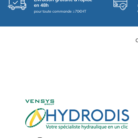
en 48h
pour toute commande ≥70€HT