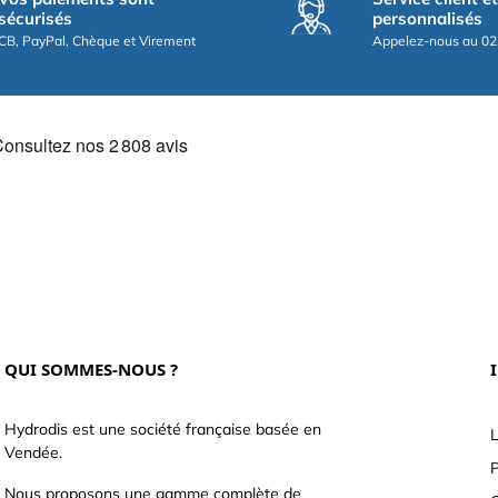
sécurisés
personnalisés
CB, PayPal, Chèque et Virement
Appelez-nous au 02
QUI SOMMES-NOUS ?
Hydrodis est une société française basée en
L
Vendée.
P
Nous proposons une gamme complète de