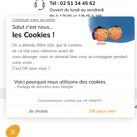
Tél : 02 51 34 45 62
Ouvert du lundi au vendredi
8h à 12h30 et 13h45 à 18h
(17h30 le vendredi)
Rue du Bocage La Ribotière
85170 Le Poiré sur Vie
Mentions légales
|
Donné