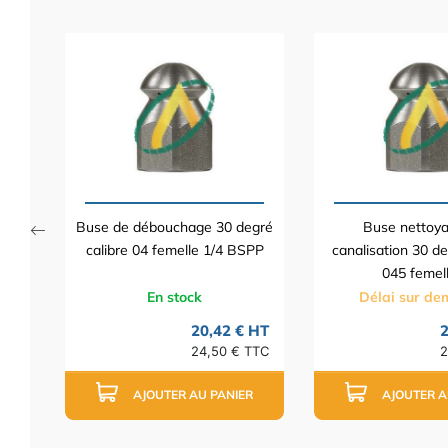
8
 HT
TTC
Buse de débouchage 30 degré
Buse nettoy
calibre 04 femelle 1/4 BSPP
canalisation 30 de
045 femelle
En stock
Délai sur d
20,42 € HT
2
24,50 € TTC
2
AJOUTER AU PANIER
AJOUTER A