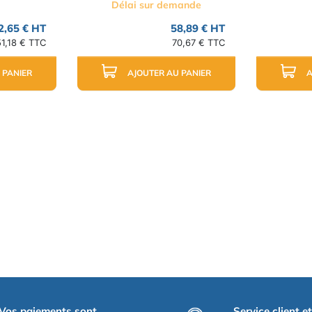
Délai sur demande
2,65 € HT
58,89 € HT
51,18 € TTC
70,67 € TTC
 PANIER
AJOUTER AU PANIER
A
Vos paiements sont
Service client e