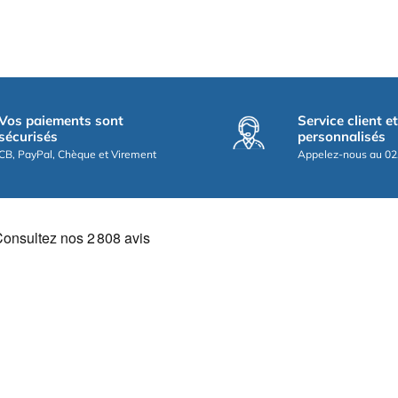
Vos paiements sont
Service client e
sécurisés
personnalisés
CB, PayPal, Chèque et Virement
Appelez-nous au 02