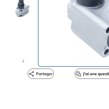
Partager
J'ai une quest