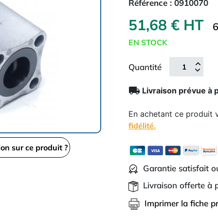
Référence :
0910070
51,68 € HT
6
EN STOCK
Quantité
local_shipping
Livraison prévue à 
En achetant ce produit
fidélité.
ion sur ce produit ?
Garantie satisfait 
Livraison offerte à
Imprimer la fiche p