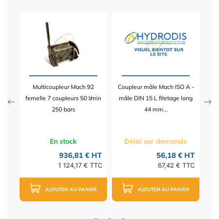
âle
Multicoupleur Mach 92
Coupleur mâle Mach ISO A -
 HT
femelle 7 coupleurs 50 l/min
mâle DIN 15 L filetage long
 TTC
250 bars
44 mm...
En stock
Délai sur demande
936,81 € HT
56,18 € HT
1 124,17 € TTC
67,42 € TTC
AJOUTER AU PANIER
AJOUTER AU PANIER