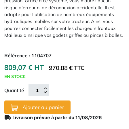
pression. Grâce à ce système, vous n'aurez aucun
risque d'erreur ni de déconnexion accidentelle. Il est
adapté pour l'utilisation de nombreux équipements
hydrauliques mobiles sur votre tracteur. Ainsi vous
pourrez connecter facilement
les chargeurs frontaux
Mailleux ainsi que vos godets griffes ou pinces à balles.
Référence :
1104707
809,07 € HT
970.88 € TTC
EN STOCK
Quantité
Ajouter au panier
local_shipping
Livraison prévue à partir du 11/08/2026