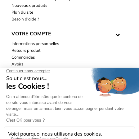
Nouveaux produits
Plan du site
Besoin d'aide ?
VOTRE COMPTE
Informations personnelles
Retours produit
Commandes
Avoirs
Adresses
Bons de réduction
Mentions légales
|
Données personnelles
|
Conditions générales
de ventes
| © Hydrodis 2003-2026. Tous droits réservés