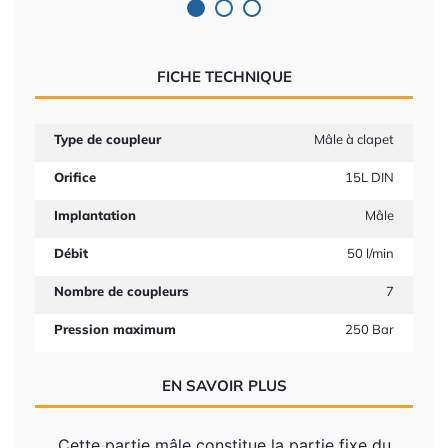
FICHE TECHNIQUE
Type de coupleur
Mâle à clapet
Orifice
15L DIN
Implantation
Mâle
Débit
50 l/min
Nombre de coupleurs
7
Pression maximum
250 Bar
EN SAVOIR PLUS
Cette partie mâle constitue la partie fixe du