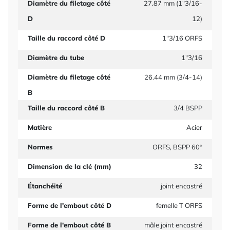
Diamètre du filetage côté
27.87 mm (1"3/16-
D
12)
Taille du raccord côté D
1"3/16 ORFS
Diamètre du tube
1"3/16
Diamètre du filetage côté
26.44 mm (3/4-14)
B
Taille du raccord côté B
3/4 BSPP
Matière
Acier
Normes
ORFS, BSPP 60°
Dimension de la clé (mm)
32
Étanchéité
joint encastré
Forme de l'embout côté D
femelle T ORFS
Forme de l'embout côté B
mâle joint encastré