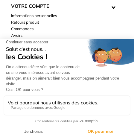
VOTRE COMPTE
Informations personnelles
Retours produit
Commandes
Avoirs
Adresses
Bons de réduction
Mentions légales
|
Données personnelles
|
Conditions générales
de ventes
| © Hydrodis 2003-2026. Tous droits réservés