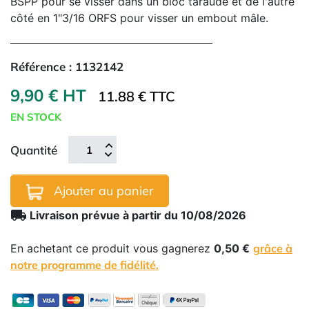
BSPP pour se visser dans un bloc taraudé et de l'autre
côté en 1"3/16 ORFS pour visser un embout mâle.
Référence :
1132142
9,90 € HT
11.88 € TTC
EN STOCK
Quantité
Ajouter au panier
local_shipping
Livraison prévue à partir du 10/08/2026
En achetant ce produit vous gagnerez
0,50 €
grâce à
notre programme de fidélité.