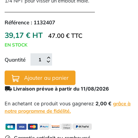
1/4 NPT pour visser un embout mâle.
Référence :
1132407
39,17 € HT
47.00 € TTC
EN STOCK
Quantité
Ajouter au panier
local_shipping
Livraison prévue à partir du 11/08/2026
En achetant ce produit vous gagnerez
2,00 €
grâce à
notre programme de fidélité.
Garantie satisfait ou remboursé