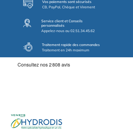
Vos paiements sont sécurisés
CB, PayPal, Chèque et Virement
Service client et Conseils
personnalisés
Appelez-nous au 02.51.34.45.62
Traitement rapide des commandes
Traitement en 24h maximum