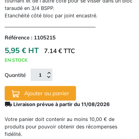
tournant et de l'autre côté pour se visser dans un bloc
taraudé en 3/4 BSPP.
Etanchéité côté bloc par joint encastré.
Référence :
1105215
5,95 € HT
7.14 € TTC
EN STOCK
Quantité
Ajouter au panier
local_shipping
Livraison prévue à partir du 11/08/2026
Votre panier doit contenir au moins 10,00 € de
produits pour pouvoir obtenir des récompenses
fidélité.