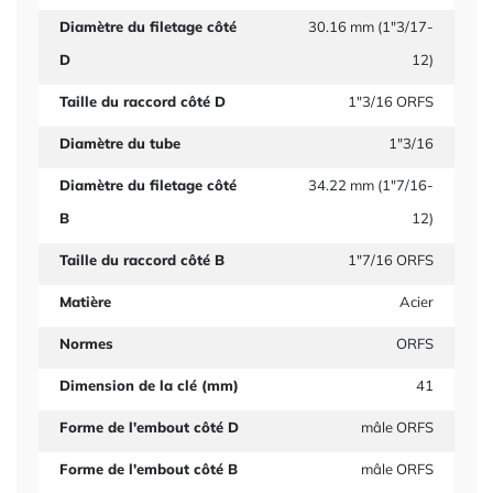
Diamètre du filetage côté
30.16 mm (1"3/17-
D
12)
Taille du raccord côté D
1"3/16 ORFS
Diamètre du tube
1"3/16
Diamètre du filetage côté
34.22 mm (1"7/16-
B
12)
Taille du raccord côté B
1"7/16 ORFS
Matière
Acier
Normes
ORFS
Dimension de la clé (mm)
41
Forme de l'embout côté D
mâle ORFS
Forme de l'embout côté B
mâle ORFS