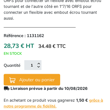
ORFS pour connecter un flexible avec embout écrou
tournant et de l'autre côté en 1"7/16 ORFS pour
connecter un flexible avec embout écrou tournant
aussi.
Référence :
1131162
28,73 € HT
34.48 € TTC
EN STOCK
Quantité
Ajouter au panier
local_shipping
Livraison prévue à partir du 10/08/2026
En achetant ce produit vous gagnerez
1,50 €
grâce à
notre programme de fidélité.