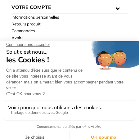
VOTRE COMPTE
Informations personnelles
Retours produit
Commandes
Avoirs
Adresses
Bons de réduction
Mentions légales
|
Données personnelles
|
Conditions générales
de ventes
| © Hydrodis 2003-2026. Tous droits réservés