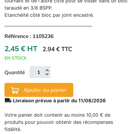
tournant et de l'autre côté pour se visser dans un bloc
taraudé en 3/8 BSPP.
Etanchéité côté bloc par joint encastré.
Référence :
1105236
2,45 € HT
2.94 € TTC
EN STOCK
Quantité
Ajouter au panier
local_shipping
Livraison prévue à partir du 11/08/2026
Votre panier doit contenir au moins 10,00 € de
produits pour pouvoir obtenir des récompenses
fidélité.