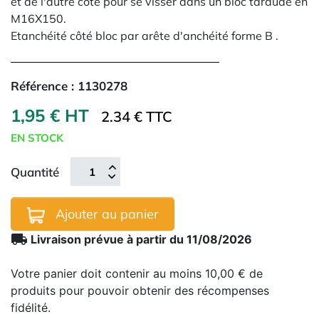
et de l'autre côté pour se visser dans un bloc taraudé en
M16X150.
Etanchéité côté bloc par arête d'anchéité forme B .
Référence :
1130278
1,95 € HT
2.34 € TTC
EN STOCK
Quantité
Ajouter au panier
local_shipping
Livraison prévue à partir du 11/08/2026
Votre panier doit contenir au moins 10,00 € de
produits pour pouvoir obtenir des récompenses
fidélité.