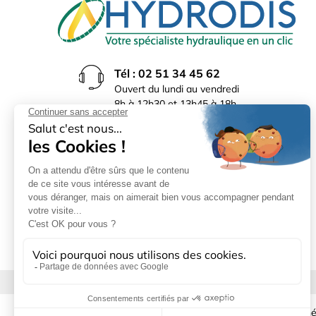
Tél : 02 51 34 45 62
Ouvert du lundi au vendredi
8h à 12h30 et 13h45 à 18h
(17h30 le vendredi)
Rue du Bocage La Ribotière
85170 Le Poiré sur Vie
Mentions légales
|
Donné