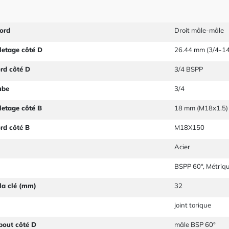
ord
Droit mâle-mâle
letage côté D
26.44 mm (3/4-14
ord côté D
3/4 BSPP
ube
3/4
letage côté B
18 mm (M18x1.5)
ord côté B
M18X150
Acier
BSPP 60°, Métriq
la clé (mm)
32
joint torique
bout côté D
mâle BSP 60°