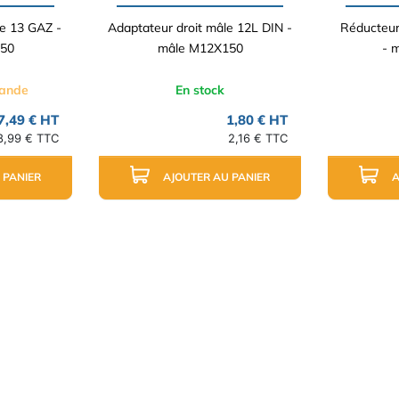
le 13 GAZ -
Adaptateur droit mâle 12L DIN -
Réducteur
50
mâle M12X150
- 
mande
En stock
7,49 € HT
1,80 € HT
8,99 € TTC
2,16 € TTC
 PANIER
AJOUTER AU PANIER
A