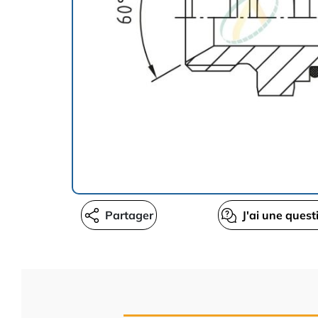
Partager
J'ai une quest