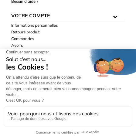
Besoin d'aide ?
VOTRE COMPTE
Informations personnelles
Retours produit
Commandes
Avoirs
Adresses
Bons de réduction
Mentions légales
|
Données personnelles
|
Conditions générales
de ventes
| © Hydrodis 2003-2026. Tous droits réservés