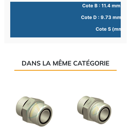
Cote B : 11.4 mm (1/
Cote D : 9.73 mm (1/
Cote S (mm) :
DANS LA MÊME CATÉGORIE