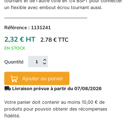
tournant et de l'autre côté en 1/4 BSPT pour connecter
un flexible avec embout écrou tournant aussi.
Référence :
1131241
2,32 € HT
2.78 € TTC
EN STOCK
Quantité
Ajouter au panier
local_shipping
Livraison prévue à partir du 07/08/2026
Votre panier doit contenir au moins 10,00 € de
produits pour pouvoir obtenir des récompenses
fidélité.